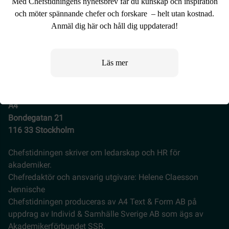
Med Chefstidningens nyhetsbrev får du kunskap och inspiration
och möter spännande chefer och forskare – helt utan kostnad.
Anmäl dig här och håll dig uppdaterad!
Läs mer
redaktionen@chefstidningen.se
Chefstidningen
A4
Bondegatan 21
116 33 Stockholm
Chefstidningen skriver om ledarskap och HR för
akademiker.
Chefredaktör och ansvarig utgivare: Helene Claesson
Jennische
Chefstidningen produceras av A4 Text & Form AB på
uppdrag av Individ & Samhälle Sverige AB som ägs av
Akademikerförbundet SSR.